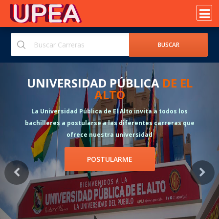
UPEA
ADMISIO
UPEA
BLICA
DE EL
o invita a todos los
ferentes carreras que
ersidad
POSTULARM
E